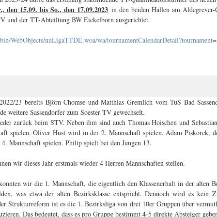
., den 15.09. bis So., den 17.09.2023
in den beiden Hallen am Aldegrever-
 und der TT-Abteiltung BW Eickelborn ausgerichtet.
bin/WebObjects/nuLigaTTDE.woa/
wa/tournamentCalendarDetail?
tournament=
2022/23 bereits Björn Chomse und Matthias Gremlich vom TuS Bad Sassen
nde weitere Sassendorfer zum Soester TV gewechselt.
wieder zurück beim STV. Neben ihm sind auch Thomas Hoischen und Sebastia
ft spielen. Oliver Hust wird in der 2. Mannschaft spielen. Adam Piskorek, d
r 4. Mannschaft spielen. Philip spielt bei den Jungen 13.
en wir dieses Jahr erstmals wieder 4 Herren Mannschaften stellen.
nnten wir die 1. Mannschaft, die eigentlich den Klassenerhalt in der alten Bez
lden, was etwa der alten Bezirksklasse entspricht. Dennoch wird es kein Z
er Strukturreform ist es die 1. Bezirksliga von drei 10er Gruppen über vermut
zieren. Das bedeutet, dass es pro Gruppe bestimmt 4-5 direkte Absteiger gebe