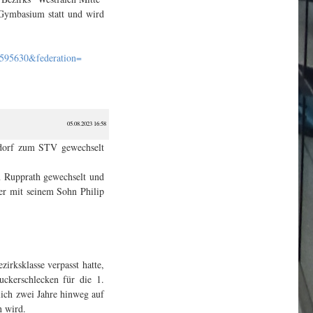
Gymbasium statt und wird
595630&federation=
05.08.2023 16:58
dorf zum STV gewechselt
n Rupprath gewechselt und
er mit seinem Sohn Philip
irksklasse verpasst hatte,
uckerschlecken für die 1.
lich zwei Jahre hinweg auf
n wird.