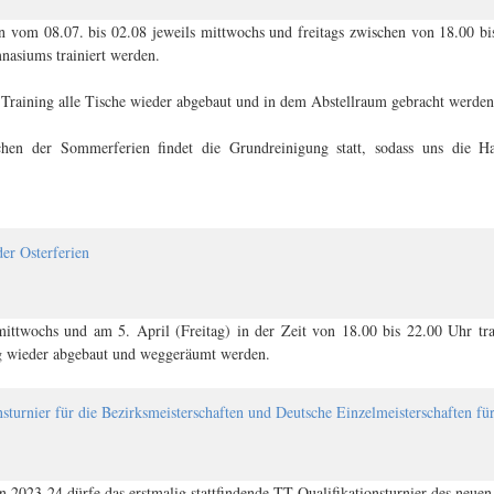
 vom 08.07. bis 02.08 jeweils mittwochs und freitags zwischen von 18.00 bi
nasiums trainiert werden.
Training alle Tische wieder abgebaut und in dem Abstellraum gebracht werden
en der Sommerferien findet die Grundreinigung statt, sodass uns die H
der Osterferien
mittwochs und am 5. April (Freitag) in der Zeit von 18.00 bis 22.00 Uhr tra
g wieder abgebaut und weggeräumt werden.
nsturnier für die Bezirksmeisterschaften und Deutsche Einzelmeisterschaften fü
n 2023-24 dürfe das erstmalig stattfindende TT-Qualifikationsturnier des neuen