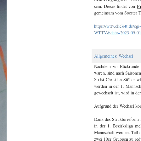
Fr
sein. Dieses findet von
gemeinsam vom Soester TV
https://wttv.click-tt.de/cgi-
WTTV&date=2023-09-01
Allgemeines: Wechsel
Nachdem zur Rückrunde 
waren, sind nach Saisone
So ist Christian Stöber 
werden in der 1. Mannscha
gewechselt ist, wird in de
Aufgrund der Wechsel könn
Dank des Strukturreform ko
in der 1. Bezirksliga me
Mannschaft werden. Teil d
zwei 10er Gruppen zu redu