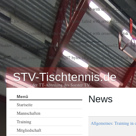
Notice
: file_put_contents(): Write of 207 bytes failed with errno=122 Disk qu
Notice
: file_put_contents(): Write of 218 bytes failed with errno=122 Disk qu
Notice
: file_put_contents(): Write of 207 bytes failed with errno=122 Disk qu
Notice
: file_put_contents(): Write of 207 bytes failed with errno=122 Disk qu
Notice
: file_put_contents(): Write of 207 bytes failed with errno=122 Disk qu
STV-Tischtennis.de
Homepage der TT-Abteilung des Soester TV
News
Menü
Startseite
Mannschaften
Training
Allgemeines: Training in
Mitgliedschaft