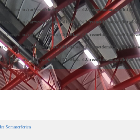
/var/www/vhosts/u181304.web13.freenetdomain.de/httpdoc
ota exceeded in
/var/www/vhosts/u181304.web13.freenetdomain.de/httpdoc
ota exceeded in
/var/www/vhosts/u181304.web13.freenetdomain.de/httpdoc
ota exceeded in
/var/www/vhosts/u181304.web13.freenetdomain.de/httpdoc
ota exceeded in
/var/www/vhosts/u181304.web13.freenetdomain.de/httpdoc
ota exceeded in
 der Sommerferien