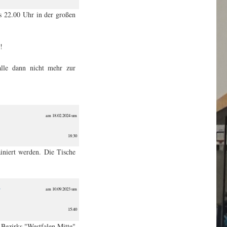
s 22.00 Uhr in der großen
!
alle dann nicht mehr zur
am 18.02.2024 um
18:30
iniert werden. Die Tische
r
am 10.09.2023 um
15:40
 Bezirks "Westfalen Mitte"